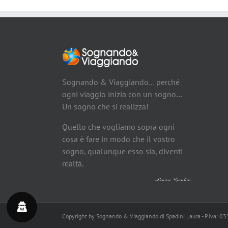
Sognando & Viaggiando… perché
ogni viaggio inizia con un sogno…
Un sogno che si realizza!
Quello che vogliamo sopra ogni
cosa è fare in modo che il vostro
sogno, qualunque esso sia, diventi
realtà.
Copyright by Sognando & Viaggiando di Spadini Laura - P.Iva: 0