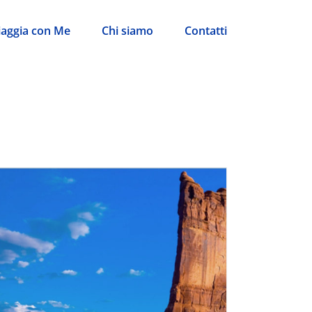
iaggia con Me
Chi siamo
Contatti