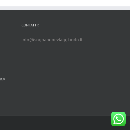
CONTATTI:
info@sognandoeviaggiando.it
acy