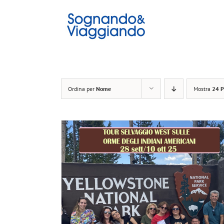
Salta
al
contenuto
Ordina per
Nome
Mostra
24 P