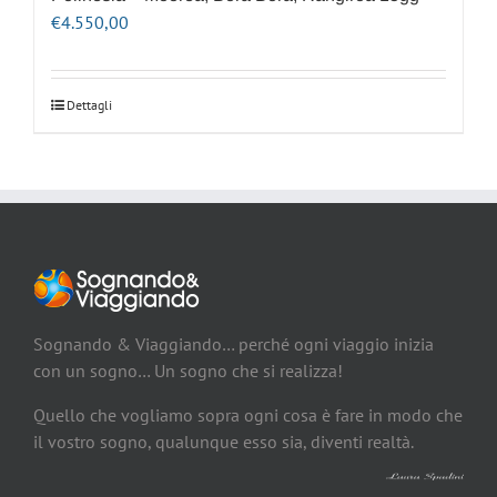
€
4.550,00
Dettagli
Sognando & Viaggiando… perché ogni viaggio inizia
con un sogno… Un sogno che si realizza!
Quello che vogliamo sopra ogni cosa è fare in modo che
il vostro sogno, qualunque esso sia, diventi realtà.