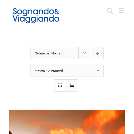
Salta
al
contenuto
Ordina per
Nome
Mostra
12 Prodotti