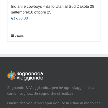
Indiani e cowboys – dallo Utah al Sud Dakota 28
settembre/10 ottobre 25
€
3.650,00
Dettagli
Sognando & Viaggiando… perché ogni viaggio inizia
con un sogno… Un sogno che si realizza!
Quello che vogliamo sopra ogni cosa è fare in modo che