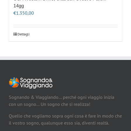
14gg
€
1.350,00
Dettagli
Sognando & Viaggiando… perché ogni viaggio inizia
con un sogno… Un sogno che si realizza!
Quello che vogliamo sopra ogni cosa è fare in modo che
il vostro sogno, qualunque esso sia, diventi realtà.