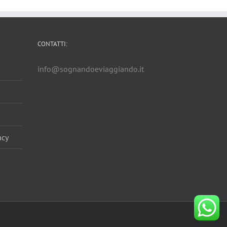
CONTATTI:
info@sognandoeviaggiando.it
acy