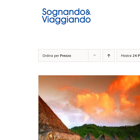
Salta
al
contenuto
Ordina per
Prezzo
Mostra
24 P