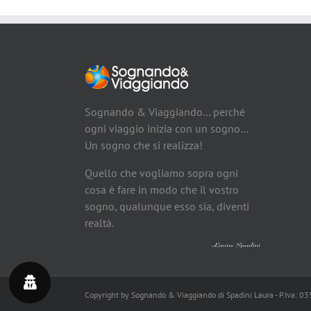
Sognando & Viaggiando… perché
ogni viaggio inizia con un sogno…
Un sogno che si realizza!
Quello che vogliamo sopra ogni
cosa è fare in modo che il vostro
sogno, qualunque esso sia, diventi
realtà.
Copyright by Sognando & Viaggiando di Spadini Laura - P.Iva: 0