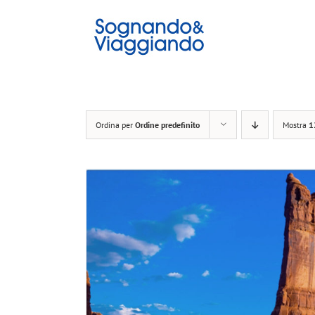
Salta
al
contenuto
Ordina per
Ordine predefinito
Mostra
1