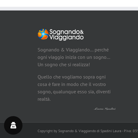
Sognando & Viaggiando… perché
ogni viaggio inizia con un sogno…
Un sogno che si realizza!
Quello che vogliamo sopra ogni
cosa è fare in modo che il vostro
sogno, qualunque esso sia, diventi
realtà.
Copyright by Sognando & Viaggiando di Spadini Laura - P.Iva: 0