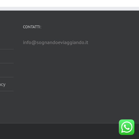
CONTATTI:
info@sognandoeviaggiando.it
acy