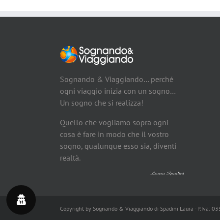
Sognando & Viaggiando… perché
ogni viaggio inizia con un sogno…
Un sogno che si realizza!
Quello che vogliamo sopra ogni
cosa è fare in modo che il vostro
sogno, qualunque esso sia, diventi
realtà.
Copyright by Sognando & Viaggiando di Spadini Laura - P.Iva: 0