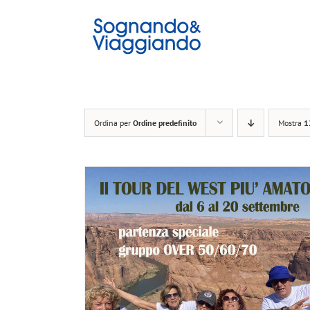
Salta
al
contenuto
Ordina per
Ordine predefinito
Mostra
1