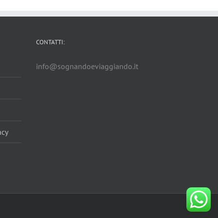
CONTATTI:
info@sognandoeviaggiando.it
acy