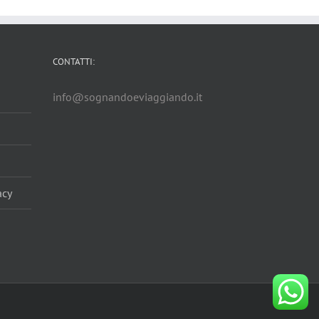
CONTATTI:
info@sognandoeviaggiando.it
acy