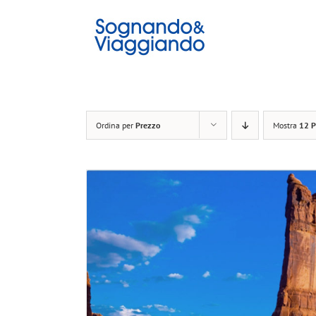
Salta
al
contenuto
Ordina per
Prezzo
Mostra
12 P