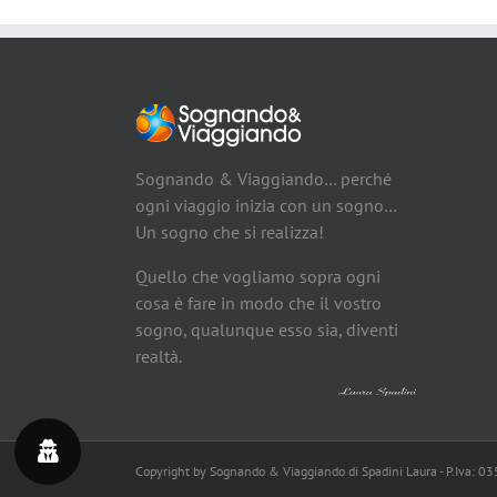
Sognando & Viaggiando… perché
ogni viaggio inizia con un sogno…
Un sogno che si realizza!
Quello che vogliamo sopra ogni
cosa è fare in modo che il vostro
sogno, qualunque esso sia, diventi
realtà.
Copyright by Sognando & Viaggiando di Spadini Laura - P.Iva: 0