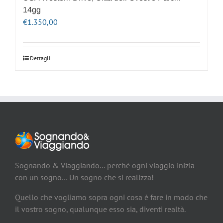
14gg
€
1.350,00
Dettagli
Sognando & Viaggiando… perché ogni viaggio inizia
con un sogno… Un sogno che si realizza!
Quello che vogliamo sopra ogni cosa è fare in modo che
il vostro sogno, qualunque esso sia, diventi realtà.