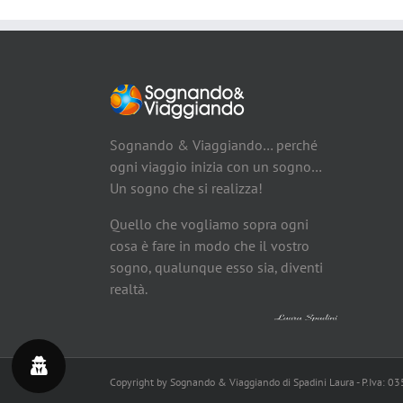
Sognando & Viaggiando… perché
ogni viaggio inizia con un sogno…
Un sogno che si realizza!
Quello che vogliamo sopra ogni
cosa è fare in modo che il vostro
sogno, qualunque esso sia, diventi
realtà.
Copyright by Sognando & Viaggiando di Spadini Laura - P.Iva: 0