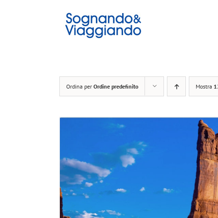
Salta
al
contenuto
Ordina per
Ordine predefinito
Mostra
1