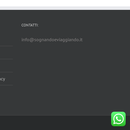
CONTATTI:
info@sognandoeviaggiando.it
acy