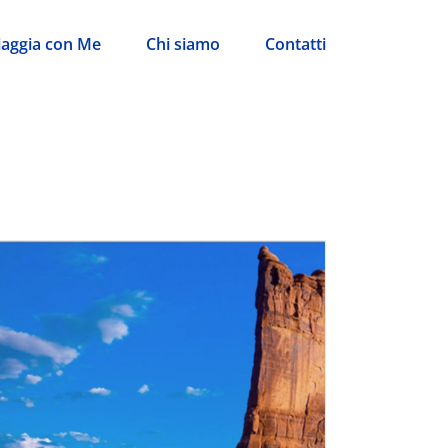
iaggia con Me
Chi siamo
Contatti