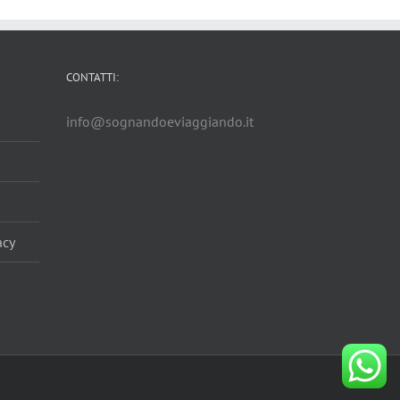
CONTATTI:
info@sognandoeviaggiando.it
acy