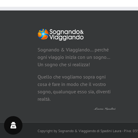
Sognando & Viaggiando… perché
ogni viaggio inizia con un sogno…
Un sogno che si realizza!
Quello che vogliamo sopra ogni
cosa è fare in modo che il vostro
sogno, qualunque esso sia, diventi
realtà.
Copyright by Sognando & Viaggiando di Spadini Laura - P.Iva: 0