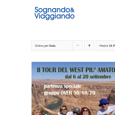
Salta
al
contenuto
Ordina per
Data
Mostra
36 P