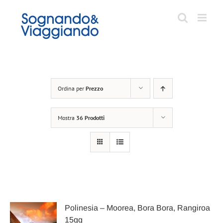
Salta
al
contenuto
Ordina per
Prezzo
Mostra
36 Prodotti
Polinesia – Moorea, Bora Bora, Rangiroa
15gg