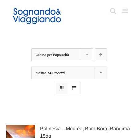
Salta
al
contenuto
Ordina per
Popolarità
Mostra
24 Prodotti
Polinesia – Moorea, Bora Bora, Rangiroa
15gg