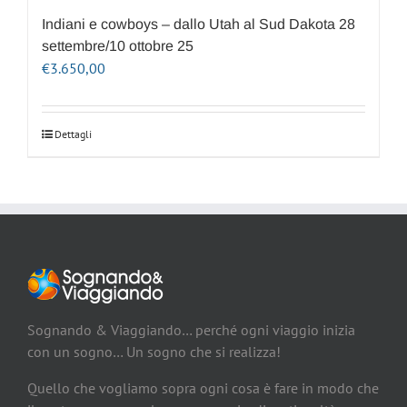
Indiani e cowboys – dallo Utah al Sud Dakota 28
settembre/10 ottobre 25
€
3.650,00
Dettagli
Sognando & Viaggiando… perché ogni viaggio inizia
con un sogno… Un sogno che si realizza!
Quello che vogliamo sopra ogni cosa è fare in modo che