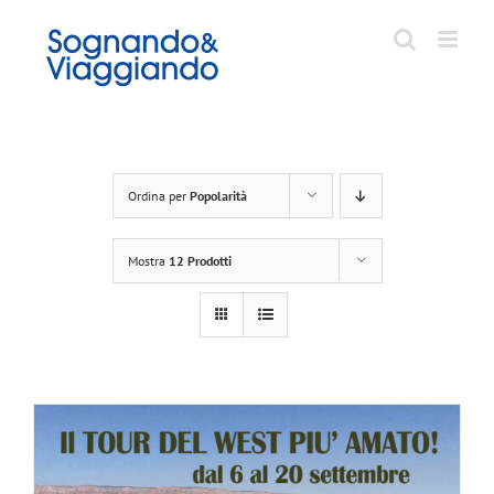
Salta
al
contenuto
Ordina per
Popolarità
Mostra
12 Prodotti