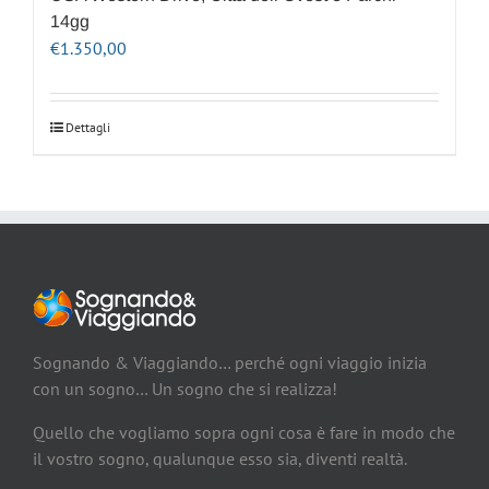
14gg
€
1.350,00
Dettagli
Sognando & Viaggiando… perché ogni viaggio inizia
con un sogno… Un sogno che si realizza!
Quello che vogliamo sopra ogni cosa è fare in modo che
il vostro sogno, qualunque esso sia, diventi realtà.