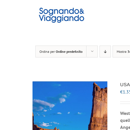
Salta
al
contenuto
Ordina per
Ordine predefinito
Mostra
3
USA 
€
1.3
West
quell
Ange