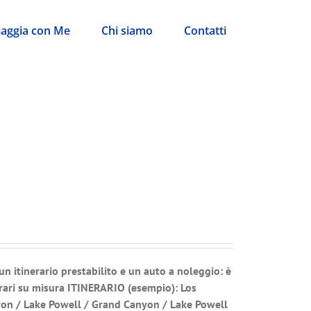
iaggia con Me
Chi siamo
Contatti
 un itinerario prestabilito e un auto a noleggio: è
rari su misura
ITINERARIO (esempio): Los
yon / Lake Powell / Grand Canyon / Lake Powell