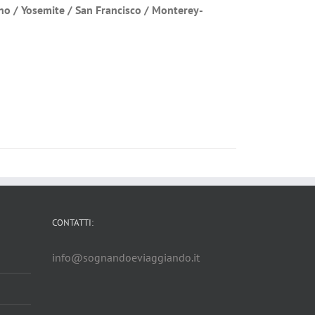
sno / Yosemite / San Francisco / Monterey-
CONTATTI:
info@sognandoeviaggiando.it