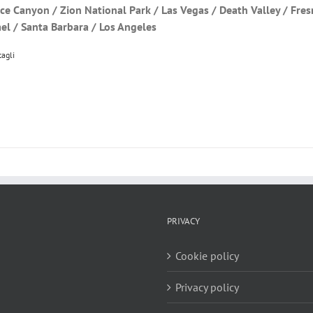
yce Canyon / Zion National Park / Las Vegas / Death Valley / Fre
el / Santa Barbara / Los Angeles
tagli
PRIVACY
Cookie policy
Privacy policy