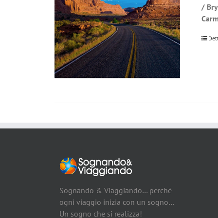
/ Br
Carm
Det
Sognando & Viaggiando… perché
ogni viaggio inizia con un sogno…
Un sogno che si realizza!