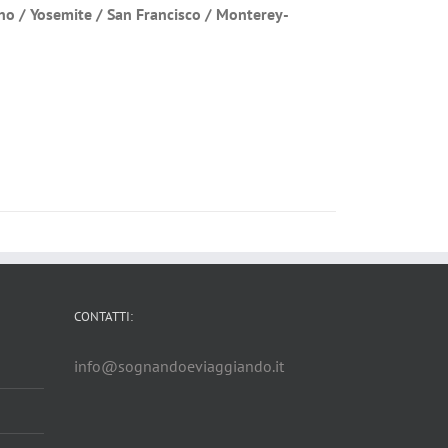
sno / Yosemite / San Francisco / Monterey-
CONTATTI:
info@sognandoeviaggiando.it