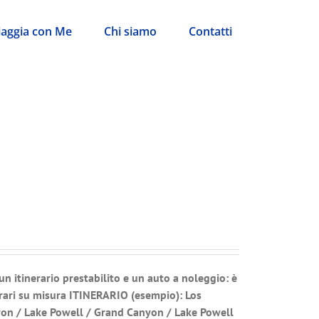
iaggia con Me
Chi siamo
Contatti
 un itinerario prestabilito e un auto a noleggio: è
rari su misura
ITINERARIO (esempio): Los
yon / Lake Powell / Grand Canyon / Lake Powell