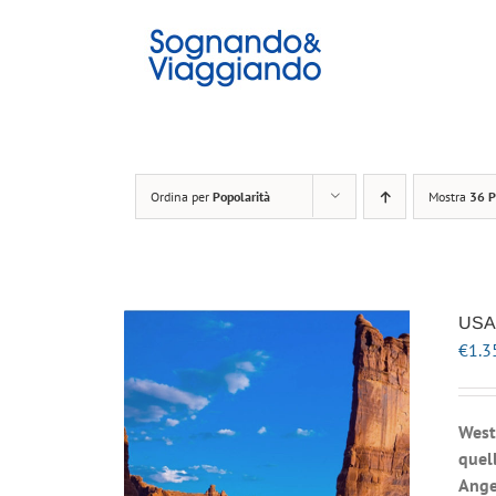
Salta
al
contenuto
Ordina per
Popolarità
Mostra
36 P
USA 
€
1.3
West
quell
Ange