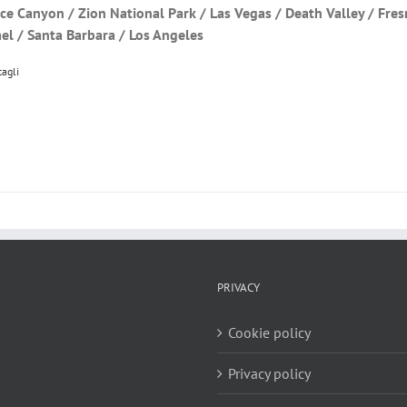
yce Canyon / Zion National Park / Las Vegas / Death Valley / Fre
el / Santa Barbara / Los Angeles
tagli
PRIVACY
Cookie policy
Privacy policy