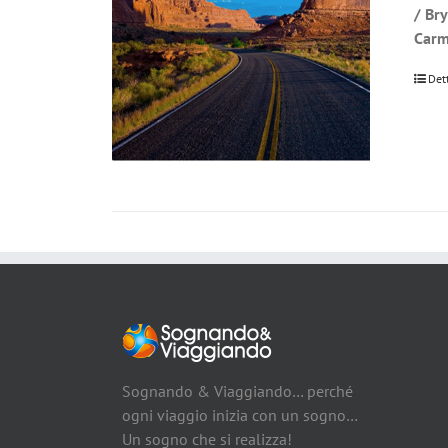
/ Br
Carm
Det
Sognando & Viaggiando… perché
ogni viaggio inizia con un sogno…
Un sogno che si realizza!