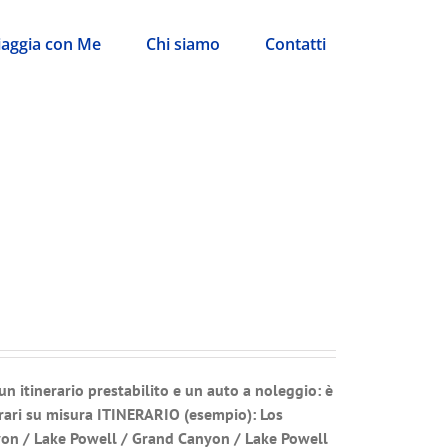
iaggia con Me
Chi siamo
Contatti
 un itinerario prestabilito e un auto a noleggio: è
rari su misura
ITINERARIO (esempio): Los
yon / Lake Powell / Grand Canyon / Lake Powell