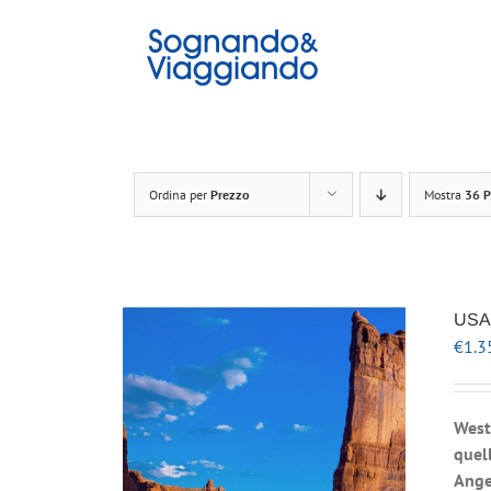
Salta
al
contenuto
Ordina per
Prezzo
Mostra
36 P
USA 
€
1.3
West
quell
Ange