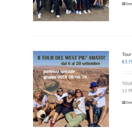
Det
Tour
€
3.7
TOUR
12 P
Det