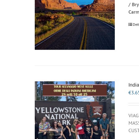
/ Br
Carm
Det
Indi
€
3.6
VIAG
MASS
CUST