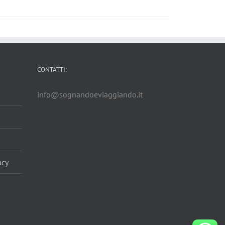
CONTATTI:
info@sognandoeviaggiando.it
acy