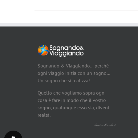
Sognando & Viaggiando… perché
ogni viaggio inizia con un sogno…
Un sogno che si realizza!
Quello che vogliamo sopra ogni
cosa è fare in modo che il vostro
sogno, qualunque esso sia, diventi
realtà.