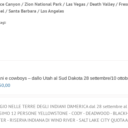
yce Canyon / Zion National Park / Las Vegas / Death Valley / Fre
el / Santa Barbara / Los Angeles
tagli
ani e cowboys – dallo Utah al Sud Dakota 28 settembre/10 ottob
50,00
GIO NELLE TERRE DEGLI INDIANI D'AMERICA dal 28 settembre a
IMO 12 PERSONE YELLOWSTONE - CODY - DEADWOOD - BLACKH
ER - RISERVA INDIANA DI WIND RIVER - SALT LAKE CITY QUOTA A